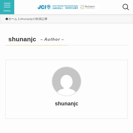
menu
ホーム
shunanjcの執筆記事
shunanjc
– Author –
shunanjc