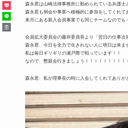
森永君は山崎法律事務所に勤められている弁護士
森永君も例会や事業へ積極的に参加をしてくれて
来月にある新入会員事業でも同じチームなのでも
会員拡大委員会の藤井委員長より「翌日の仕事次
森永君、今日を全力で生きれない人に明日は来ま
私は毎日ギリギリの瀬戸際で戦っています！！
なので、懇親会行きましょう！！！！！！！！！
森永君、私が理事長の時に入会してくれてありが